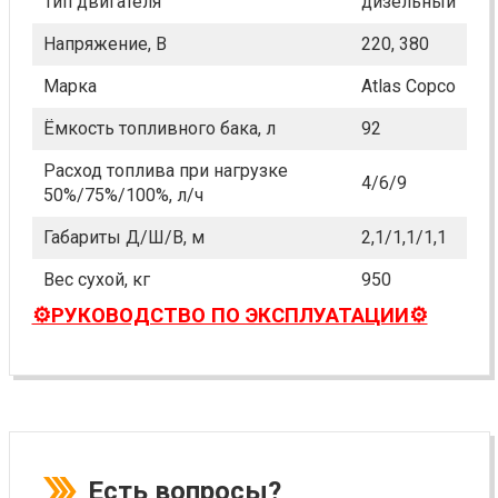
Тип двигателя
дизельный
Напряжение, В
220, 380
Марка
Atlas Copco
Ёмкость топливного бака, л
92
Расход топлива при нагрузке
4/6/9
50%/75%/100%, л/ч
Габариты Д/Ш/В, м
2,1/1,1/1,1
Вес сухой, кг
950
⚙️РУКОВОДСТВО ПО ЭКСПЛУАТАЦИИ⚙️
Есть вопросы?