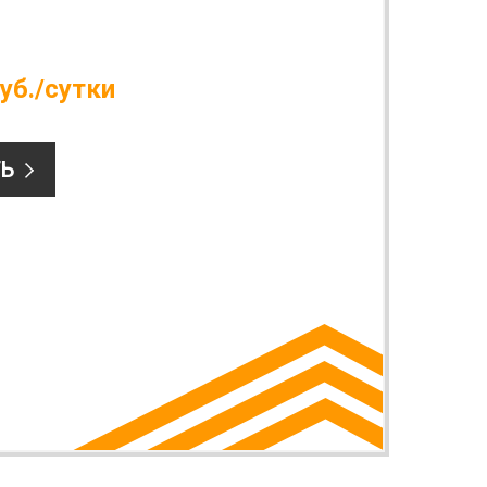
уб./сутки
Ь