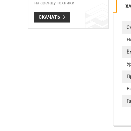
на аренду техники
Х
СКАЧАТЬ
С
Н
Ё
У
П
Ве
Г