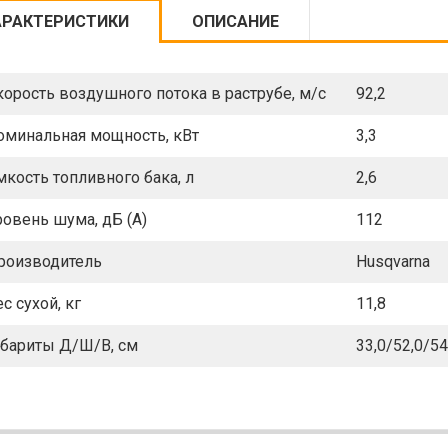
АРАКТЕРИСТИКИ
ОПИСАНИЕ
корость воздушного потока в раструбе, м/с
92,2
оминальная мощность, кВт
3,3
мкость топливного бака, л
2,6
ровень шума, дБ (А)
112
роизводитель
Husqvarna
с сухой, кг
11,8
абариты Д/Ш/В, см
33,0/52,0/54